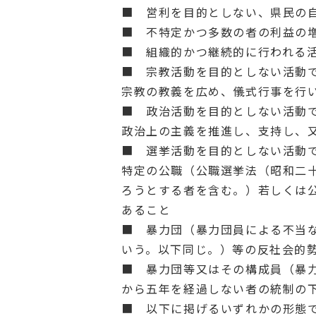
■ 営利を目的としない、県民の
■ 不特定かつ多数の者の利益の
■ 組織的かつ継続的に行われる
■ 宗教活動を目的としない活動
宗教の教義を広め、儀式行事を行
■ 政治活動を目的としない活動
政治上の主義を推進し、支持し、
■ 選挙活動を目的としない活動
特定の公職（公職選挙法（昭和二
ろうとする者を含む。）若しくは
あること
■ 暴力団（暴力団員による不当
いう。以下同じ。）等の反社会的
■ 暴力団等又はその構成員（暴
から五年を経過しない者の統制の
■ 以下に掲げるいずれかの形態