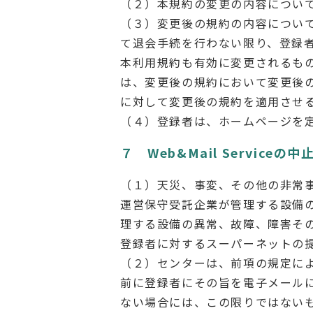
（２）本規約の変更の内容につい
（３）変更後の規約の内容につい
て退会手続を行わない限り、登録
本利用規約も有効に変更されるも
は、変更後の規約において変更後
に対して変更後の規約を適用させ
（４）登録者は、ホームページを
７ Web&Mail Serviceの中
（１）天災、事変、その他の非常
運営保守受託企業が管理する設備
理する設備の異常、故障、障害そ
登録者に対するスーパーネットの
（２）センターは、前項の規定に
前に登録者にその旨を電子メール
ない場合には、この限りではない