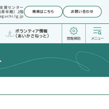
支援センター
長青年館）2階
検索はこちら
お問い合わせ
guchi.lg.jp
ボランティア情報
（あいかさねっと）
閲覧補助
メニュー
ト