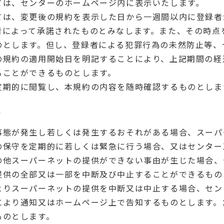
ては、センターのホームページ内に表示いたします。
ては、変更後の規約を表示した日から一週間以内に登録者
者によって承諾されたものとみなします。また、その時点
のとします。但し、登録者による犯罪行為の未然防止等、
の規約の適用開始日を明記することにより、上記期間の経
ることができるものとします。
定期的に閲覧し、本規約の内容を随時確認するものとしま
止
事態が発生し若しくは発生するおそれがある場合、スーパ
の保守を定期的に若しくは緊急に行う場合、又はセンター
の他スーパーネットの提供ができない事由が生じた場合、
提供の全部又は一部を中断及び中止することができるもの
よりスーパーネットの提供を中断又は中止する場合、セン
により通知又はホームページ上で告知するものとします。
ものとします。