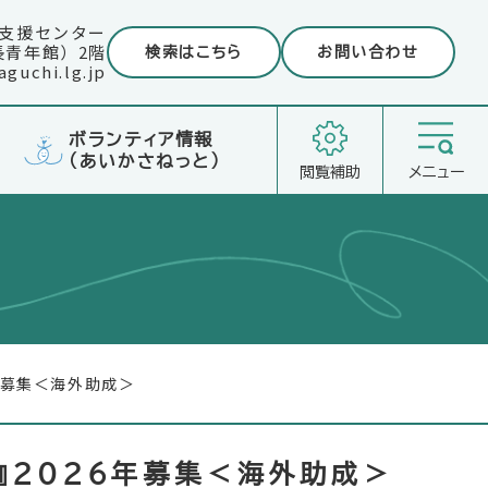
支援センター
長青年館）2階
検索はこちら
お問い合わせ
guchi.lg.jp
ボランティア情報
（あいかさねっと）
閲覧補助
メニュー
年募集＜海外助成＞
Ｇs』２０２６年募集＜海外助成＞