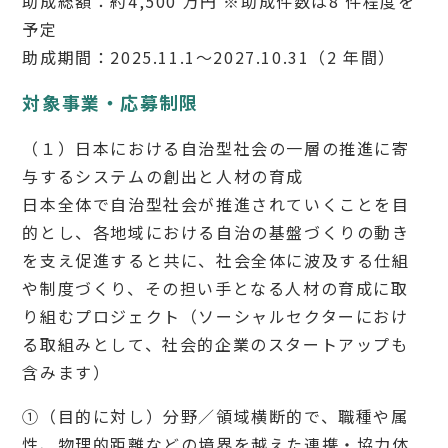
助成総額：約4,500 万円 ※助成件数は8 件程度を
予定
助成期間：2025.11.1～2027.10.31（2 年間）
対象事業・応募制限
（１）日本における自治型社会の一層の推進に寄
与するシステムの創出と人材の育成
日本全体で自治型社会が推進されていくことを目
的とし、各地域における自治の基盤づくりの動き
を支え促進すると共に、社会全体に波及する仕組
や制度づくり、その担い手となる人材の育成に取
り組むプロジェクト（ソーシャルセクターにおけ
る取組みとして、社会的企業のスタートアップも
含みます）
①（目的に対し）分野／領域横断的で、職種や属
性、物理的距離などの境界を越えた連携・協力体